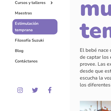
mu
Cursos y talleres
Maestras
te
Estimulación
temprana
Filosofía Suzuki
El bebé nace 
Blog
de captar los
Contáctanos
provee. Las e
desde que est
escucha la vo
los diferente