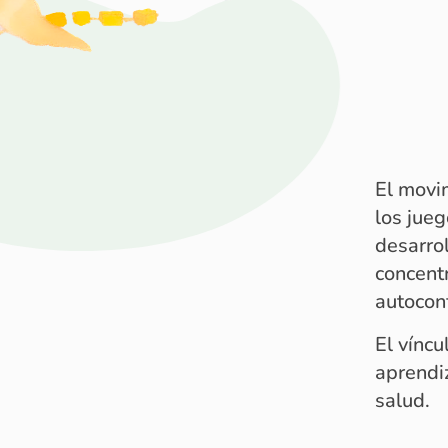
El movim
los jueg
desarro
concentr
autoconf
El vínc
aprendi
salud.