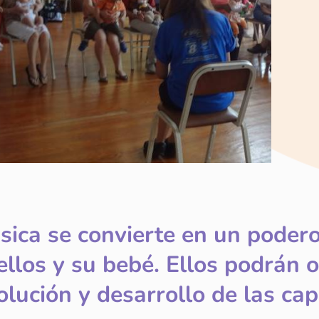
sica se convierte en un podero
ellos y su bebé. Ellos podrán o
olución y desarrollo de las ca