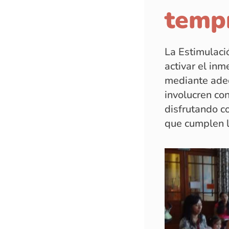
temp
La Estimulaci
activar el in
mediante ade
involucren co
disfrutando co
que cumplen l